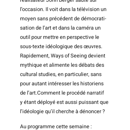
réa­li­sa­teur John Ber­ger saute sur
l’occasion. Il voit dans la télé­vi­sion un
moyen sans pré­cé­dent de démo­cra­ti­
sa­tion de l’art et dans la camé­ra un
outil pour mettre en pers­pec­tive le
sous-texte idéo­lo­gique des œuvres.
Rapi­de­ment, Ways of Seeing devient
mythique et ali­mente les débats des
cultu­ral stu­dies, en par­ti­cu­lier, sans
pour autant inté­res­ser les his­to­riens
de l’art.Comment le pro­cé­dé nar­ra­tif
y étant déployé est aus­si puis­sant que
l’idéologie qu’il cherche à dénoncer ?
Au pro­gramme cette semaine :