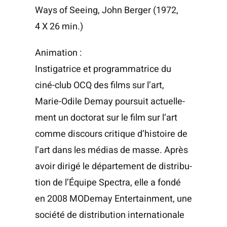
Ways of Seeing, John Ber­ger (1972,
4 X 26 min.)
Ani­ma­tion :
Ins­ti­ga­trice et pro­gram­ma­trice du
ciné-club OCQ des films sur l’art,
Marie-Odile Demay pour­suit actuel­le­
ment un doc­to­rat sur le film sur l’art
comme dis­cours cri­tique d’histoire de
l’art dans les médias de masse. Après
avoir diri­gé le dépar­te­ment de dis­tri­bu­
tion de l’É­quipe Spec­tra, elle a fon­dé
en 2008 MODe­may Enter­tain­ment, une
socié­té de dis­tri­bu­tion inter­na­tio­nale