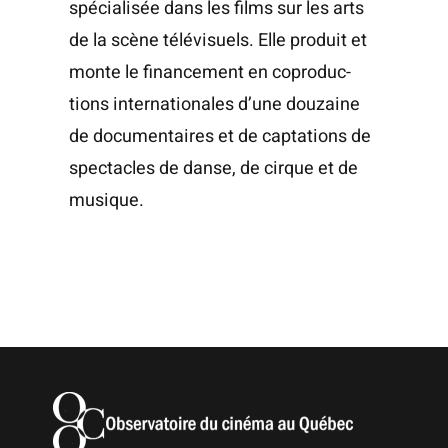
spé­cia­li­sée dans les films sur les arts
de la scène télé­vi­suels. Elle pro­duit et
monte le finan­ce­ment en copro­duc­
tions inter­na­tio­nales d’une dou­zaine
de docu­men­taires et de cap­ta­tions de
spec­tacles de danse, de cirque et de
musique.