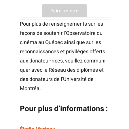
Faire un don
Pour plus de ren­sei­gne­ments sur les
façons de sou­te­nir l’Observatoire du
ciné­ma au Qué­bec ain­si que sur les
recon­nais­sances et pri­vi­lèges offerts
aux donateur·rices, veuillez com­mu­ni­
quer avec le Réseau des diplô­més et
des dona­teurs de l’Université de
Montréal.
Pour plus d’informations :