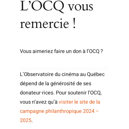
L’OCQ vous
remercie !
Vous aime­riez faire un don à l’OCQ ?
L’Observatoire du ciné­ma au Qué­bec
dépend de la géné­ro­si­té de ses
donateur·rices. Pour sou­te­nir l’OCQ,
vous n’avez qu’à
visi­ter le site de la
cam­pagne phi­lan­thro­pique 2024 –
2025
.