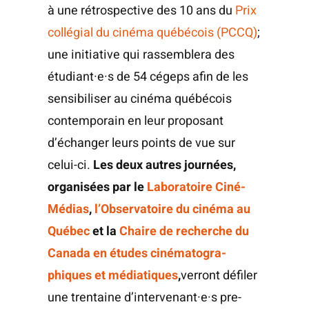
à une rétros­pec­tive des 10 ans du
Prix
col­lé­gial du ciné­ma qué­bé­cois (PCCQ)
;
une ini­tia­tive qui ras­sem­ble­ra des
étudiant·e·s de 54 cégeps afin de les
sen­si­bi­li­ser au ciné­ma qué­bé­cois
contem­po­rain en leur pro­po­sant
d’échanger leurs points de vue sur
celui-ci.
Les deux autres jour­nées,
orga­ni­sées par le
Labo­ra­toire Ciné­
Mé­dias
,
l’Observatoire du ciné­ma au
Qué­bec
et la
Chaire de recherche du
Cana­da en études ciné­ma­to­gra­
phiques et média­tiques
,
ver­ront défi­ler
une tren­taine d’intervenant·e·s pre­