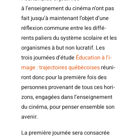
à l’enseignement du ciné­ma n’ont pas
fait jusqu’à main­te­nant l’objet d’une
réflexion com­mune entre les dif­fé­
rents paliers du sys­tème sco­laire et les
orga­nismes à but non lucra­tif. Les
trois jour­nées d’étude
Édu­ca­tion à l’i­
mage : tra­jec­toires qué­bé­coises
réuni­
ront donc pour la pre­mière fois des
per­sonnes pro­ve­nant de tous ces hori­
zons, enga­gées dans l’enseignement
du ciné­ma, pour pen­ser ensemble son
avenir.
La pre­mière jour­née sera consa­crée