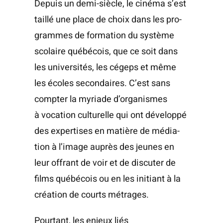
Depuis un demi-siècle, le ciné­ma s’est
taillé une place de choix dans les pro­
grammes de for­ma­tion du sys­tème
sco­laire qué­bé­cois, que ce soit dans
les uni­ver­si­tés, les cégeps et même
les écoles secon­daires. C’est sans
comp­ter la myriade d’organismes
à voca­tion cultu­relle qui ont déve­lop­pé
des exper­tises en matière de média­
tion à l’image auprès des jeunes en
leur offrant de voir et de dis­cu­ter de
films qué­bé­cois ou en les ini­tiant à la
créa­tion de courts métrages.
Pour­tant, les enjeux liés