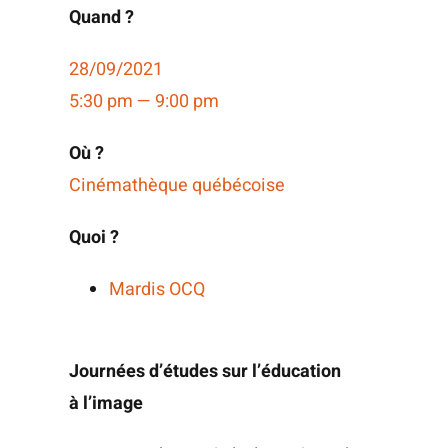
Quand ?
28/09/2021
5:30 pm — 9:00 pm
Où ?
Ciné­ma­thèque québécoise
Quoi ?
Mar­dis OCQ
Jour­nées d’é­tudes sur l’é­du­ca­tion
à l’image