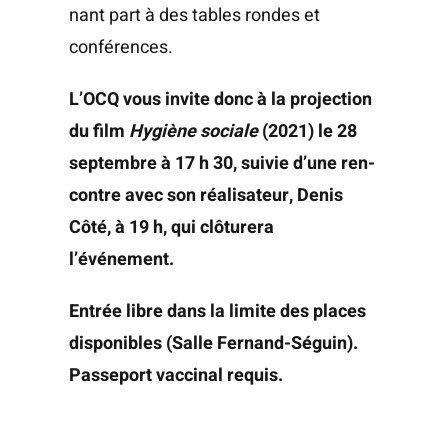
nant part à des tables rondes et
conférences.
L’OCQ vous invite donc à la pro­jec­tion
du film
Hygiène sociale
(2021) le 28
sep­tembre à 17 h 30, sui­vie d’une ren­
contre avec son réa­li­sa­teur, Denis
Côté, à 19 h, qui clô­tu­re­ra
l’événement.
Entrée libre dans la limite des places
dis­po­nibles (Salle Fer­nand-Séguin).
Pas­se­port vac­ci­nal requis.