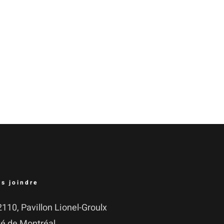
s joindre
110, Pavillon Lionel-Groulx
i­té de Montréal