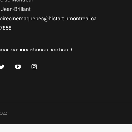
 Jean-Brillant
oirecinemaquebec@histart.umontreal.ca
‑7858
ous sur nos réseaux sociaux !
2022