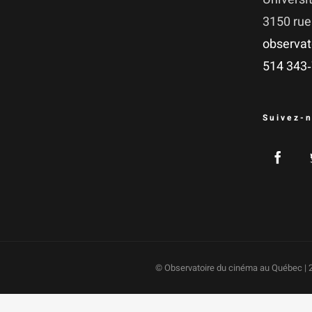
3150 rue
observat
514 343
Suivez-n
© Observatoire du cinéma au Québec | 