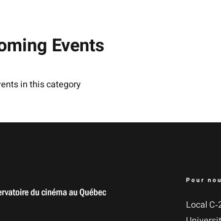
oming Events
ents in this category
Pour nou
Local C‑2
Uni­ver­s