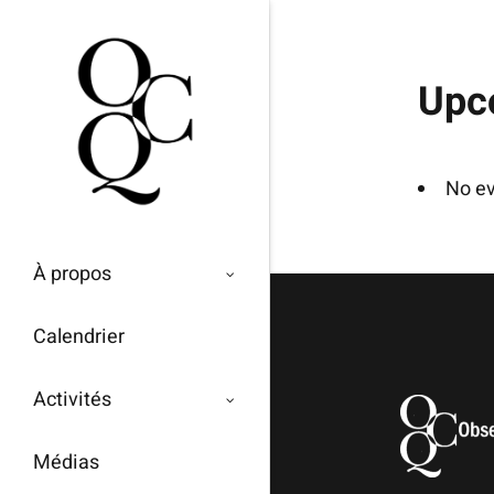
Passer
au
contenu
Upc
No ev
À propos
Calendrier
Activités
Médias