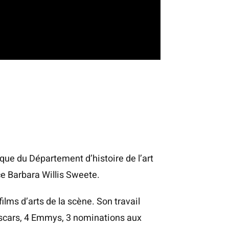
e du Dépar­te­ment d’his­toire de l’art
ice Bar­ba­ra Willis Sweete.
s films d’arts de la scène. Son tra­vail
scars, 4 Emmys, 3 nomi­na­tions aux