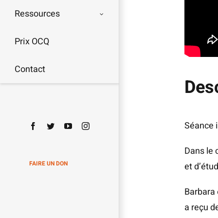
Ressources
Prix OCQ
Contact
Desc
Séance i
Facebook
Twitter
YouTube
Instagram
Dans le 
FAIRE UN DON
et d’é­tu
Bar­ba­ra
a reçu d