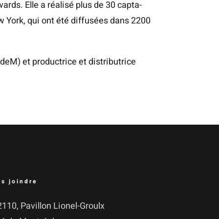
s. Elle a réa­li­sé plus de 30 cap­ta­
w York, qui ont été dif­fu­sées dans 2200
M) et pro­duc­trice et dis­tri­bu­trice
s joindre
110, Pavillon Lionel-Groulx