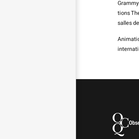
Gram­my 
tions The
salles d
Ani­ma­ti
internat