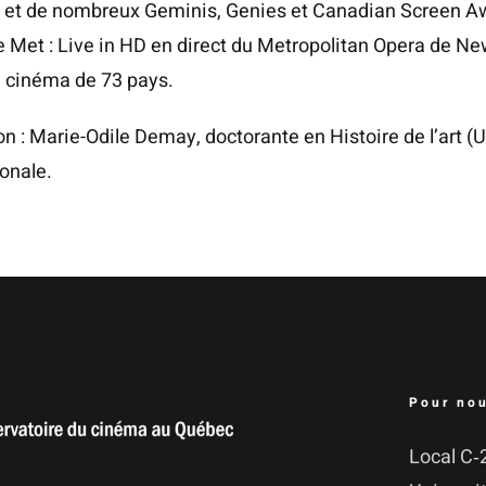
et de nom­breux Gemi­nis, Genies et Cana­dian Screen Award
 Met : Live in HD en direct du Metro­po­li­tan Ope­ra de Ne
e ciné­ma de 73 pays.
on : Marie-Odile Demay, doc­to­rante en His­toire de l’art (Ude
ionale.
Pour nou
Local C‑2