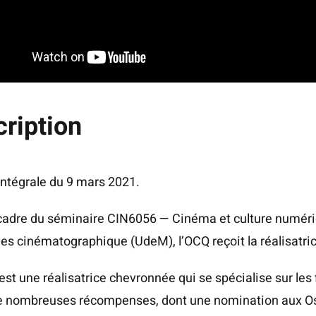
ription
nté­grale du 9 mars 2021.
cadre du sémi­naire CIN6056 — Ciné­ma et culture numé­riqu
des ciné­ma­to­gra­phique (UdeM), l’OCQ reçoit la réa­li­sa­tr
 est une réa­li­sa­trice che­vron­née qui se spé­cia­lise sur le
e nom­breuses récom­penses, dont une nomi­na­tion aux O